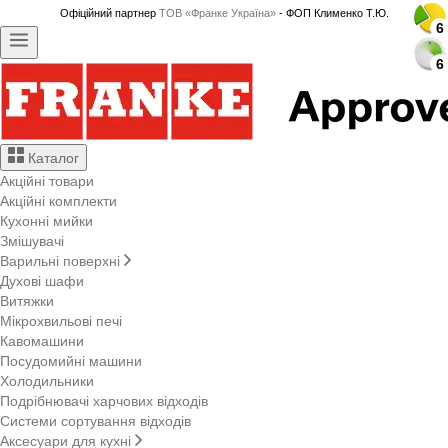
Офіційний партнер
ТОВ «Франке Україна»
- ФОП Клименко Т.Ю.
6
6
6
6
6
6
6
6
6
6
6
6
6
6
6
6
6
6
6
6
6
6
6
6
Каталог
Акційні товари
Акційні комплекти
Кухонні мийки
Змішувачі
Варильні поверхні
Духові шафи
Витяжки
Мікрохвильові печі
Кавомашини
Посудомийні машини
Холодильники
Подрібнювачі харчових відходів
Системи сортування відходів
Аксесуари для кухні