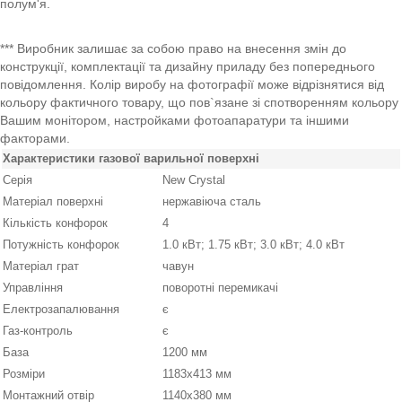
полум'я.
*** Виробник залишає за собою право на внесення змін до
конструкції, комплектації та дизайну приладу без попереднього
повідомлення. Колір виробу на фотографії може відрізнятися від
кольору фактичного товару, що пов`язане зі спотворенням кольору
Вашим монітором, настройками фотоапаратури та іншими
факторами.
Характеристики газової варильної поверхні
Серія
New Crystal
Матеріал поверхні
нержавіюча сталь
Кількість конфорок
4
Потужність конфорок
1.0 кВт; 1.75 кВт; 3.0 кВт; 4.0 кВт
Матеріал грат
чавун
Управління
поворотні перемикачі
Електрозапалювання
є
Газ-контроль
є
База
1200 мм
Розміри
1183х413 мм
Монтажний отвір
1140х380 мм