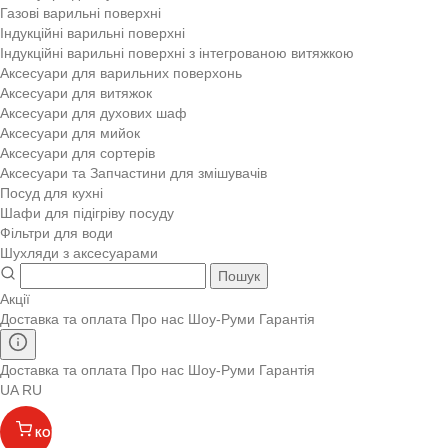
Газові варильні поверхні
Індукційні варильні поверхні
Індукційні варильні поверхні з інтегрованою витяжкою
Аксесуари для варильних поверхонь
Аксесуари для витяжок
Аксесуари для духових шаф
Аксесуари для мийок
Аксесуари для сортерів
Аксесуари та Запчастини для змішувачів
Посуд для кухні
Шафи для підігріву посуду
Фільтри для води
Шухляди з аксесуарами
Пошук
Акції
Доставка та оплата
Про нас
Шоу-Руми
Гарантія
Доставка та оплата
Про нас
Шоу-Руми
Гарантія
UA
RU
КОШИК
(
)