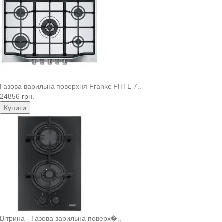
Газова варильна поверхня Franke FHTL 7..
24856 грн.
Купити
Вітрина - Газова варильна поверх�..