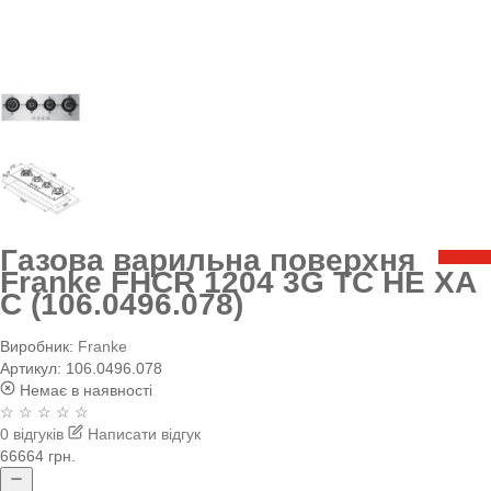
Газова варильна поверхня
Franke FHCR 1204 3G TC HE XA
C (106.0496.078)
Виробник:
Franke
Артикул:
106.0496.078
Немає в наявності
☆ ☆ ☆ ☆ ☆
0 відгуків
Написати відгук
66664 грн.