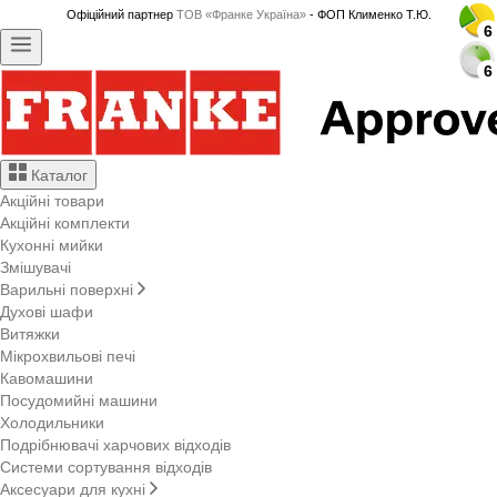
Офіційний партнер
ТОВ «Франке Україна»
- ФОП Клименко Т.Ю.
6
6
6
6
6
6
6
6
6
6
6
6
6
6
6
6
6
6
6
6
6
6
6
6
6
6
6
6
Каталог
Акційні товари
Акційні комплекти
Кухонні мийки
Змішувачі
Варильні поверхні
Духові шафи
Витяжки
Мікрохвильові печі
Кавомашини
Посудомийні машини
Холодильники
Подрібнювачі харчових відходів
Системи сортування відходів
Аксесуари для кухні