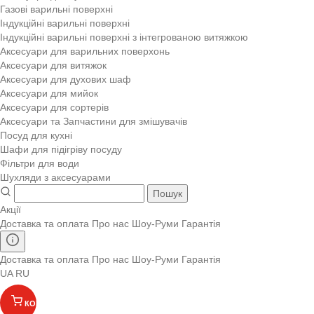
Газові варильні поверхні
Індукційні варильні поверхні
Індукційні варильні поверхні з інтегрованою витяжкою
Аксесуари для варильних поверхонь
Аксесуари для витяжок
Аксесуари для духових шаф
Аксесуари для мийок
Аксесуари для сортерів
Аксесуари та Запчастини для змішувачів
Посуд для кухні
Шафи для підігріву посуду
Фільтри для води
Шухляди з аксесуарами
Пошук
Акції
Доставка та оплата
Про нас
Шоу-Руми
Гарантія
Доставка та оплата
Про нас
Шоу-Руми
Гарантія
UA
RU
КОШИК
(
)