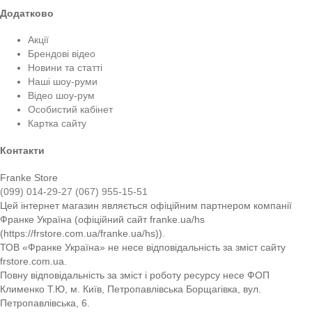
Додатково
Акції
Брендові відео
Новини та статті
Наші шоу-руми
Відео шоу-рум
Особистий кабінет
Картка сайту
Контакти
Franke Store
(099) 014-29-27
(067) 955-15-51
Цей інтернет магазин являється офіційним партнером компанії
Франке Україна (офіційний сайт franke.ua/hs
(https://frstore.com.ua/franke.ua/hs)).
ТОВ «Франке Україна» не несе відповідальність за зміст сайту
frstore.com.ua.
Повну відповідальність за зміст і роботу ресурсу несе ФОП
Клименко Т.Ю, м. Київ, Петропавлівська Борщагівка, вул.
Петропавлівська, 6.