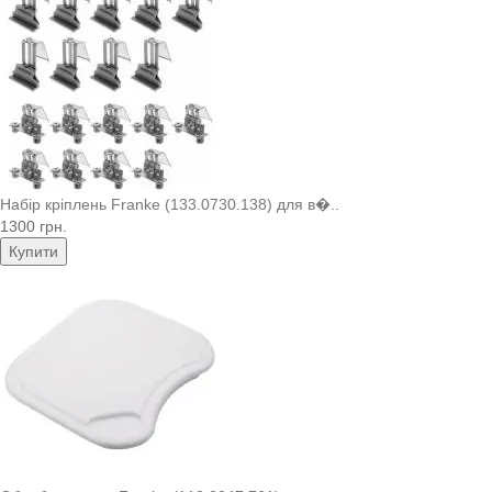
Набір кріплень Franke (133.0730.138) для в�..
1300 грн.
Купити