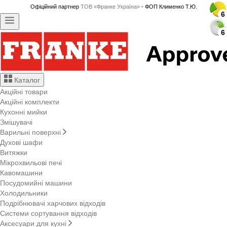
Офіційний партнер
ТОВ «Франке Україна»
- ФОП Клименко Т.Ю.
6
6
6
6
6
6
6
6
6
6
6
6
6
6
6
6
6
6
6
6
6
6
6
6
6
6
6
6
Каталог
Акційні товари
Акційні комплекти
Кухонні мийки
Змішувачі
Варильні поверхні
Духові шафи
Витяжки
Мікрохвильові печі
Кавомашини
Посудомийні машини
Холодильники
Подрібнювачі харчових відходів
Системи сортування відходів
Аксесуари для кухні