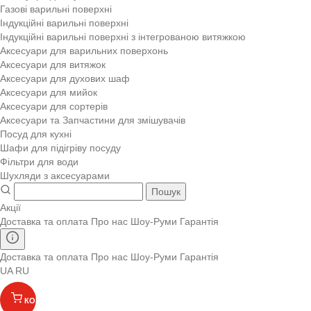
Газові варильні поверхні
Індукційні варильні поверхні
Індукційні варильні поверхні з інтегрованою витяжкою
Аксесуари для варильних поверхонь
Аксесуари для витяжок
Аксесуари для духових шаф
Аксесуари для мийок
Аксесуари для сортерів
Аксесуари та Запчастини для змішувачів
Посуд для кухні
Шафи для підігріву посуду
Фільтри для води
Шухляди з аксесуарами
Пошук
Акції
Доставка та оплата
Про нас
Шоу-Руми
Гарантія
Доставка та оплата
Про нас
Шоу-Руми
Гарантія
UA
RU
КОШИК
(
)