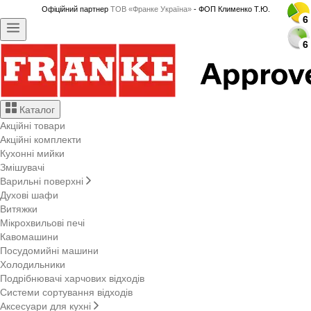
Офіційний партнер
ТОВ «Франке Україна»
- ФОП Клименко Т.Ю.
6
6
6
6
6
6
6
6
6
6
6
6
6
6
6
6
6
6
6
6
6
6
6
6
Каталог
Акційні товари
Акційні комплекти
Кухонні мийки
Змішувачі
Варильні поверхні
Духові шафи
Витяжки
Мікрохвильові печі
Кавомашини
Посудомийні машини
Холодильники
Подрібнювачі харчових відходів
Системи сортування відходів
Аксесуари для кухні