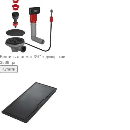
Вентиль-автомат 3½" + декор. кри..
3588 грн.
Купити