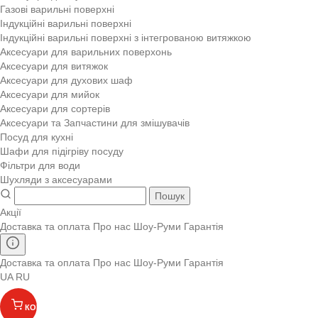
Газові варильні поверхні
Індукційні варильні поверхні
Індукційні варильні поверхні з інтегрованою витяжкою
Аксесуари для варильних поверхонь
Аксесуари для витяжок
Аксесуари для духових шаф
Аксесуари для мийок
Аксесуари для сортерів
Аксесуари та Запчастини для змішувачів
Посуд для кухні
Шафи для підігріву посуду
Фільтри для води
Шухляди з аксесуарами
Пошук
Акції
Доставка та оплата
Про нас
Шоу-Руми
Гарантія
Доставка та оплата
Про нас
Шоу-Руми
Гарантія
UA
RU
КОШИК
(
)