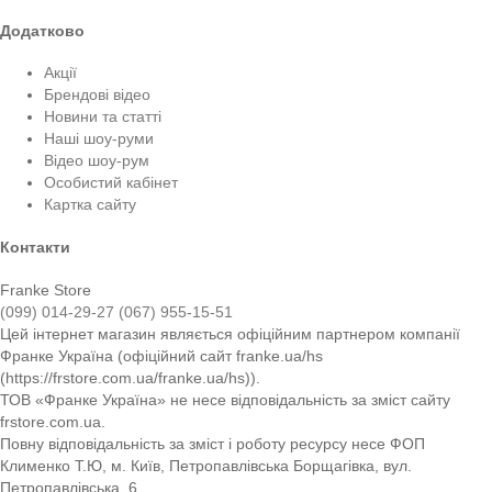
Додатково
Акції
Брендові відео
Новини та статті
Наші шоу-руми
Відео шоу-рум
Особистий кабінет
Картка сайту
Контакти
Franke Store
(099) 014-29-27
(067) 955-15-51
Цей інтернет магазин являється офіційним партнером компанії
Франке Україна (офіційний сайт franke.ua/hs
(https://frstore.com.ua/franke.ua/hs)).
ТОВ «Франке Україна» не несе відповідальність за зміст сайту
frstore.com.ua.
Повну відповідальність за зміст і роботу ресурсу несе ФОП
Клименко Т.Ю, м. Київ, Петропавлівська Борщагівка, вул.
Петропавлівська, 6.