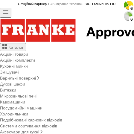
Офіційний партнер
ТОВ «Франке Україна»
- ФОП Клименко Т.Ю.
6
6
6
6
6
6
6
6
6
6
6
6
6
6
6
6
6
6
6
6
6
6
6
6
6
6
6
6
Каталог
Акційні товари
Акційні комплекти
Кухонні мийки
Змішувачі
Варильні поверхні
Духові шафи
Витяжки
Мікрохвильові печі
Кавомашини
Посудомийні машини
Холодильники
Подрібнювачі харчових відходів
Системи сортування відходів
Аксесуари для кухні