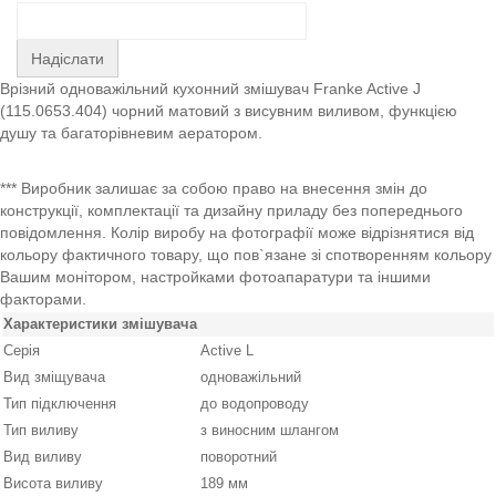
Надіслати
Врізний одноважільний кухонний змішувач Franke Active J
(115.0653.404) чорний матовий з висувним виливом, функцією
душу та багаторівневим аератором.
*** Виробник залишає за собою право на внесення змін до
конструкції, комплектації та дизайну приладу без попереднього
повідомлення. Колір виробу на фотографії може відрізнятися від
кольору фактичного товару, що пов`язане зі спотворенням кольору
Вашим монітором, настройками фотоапаратури та іншими
факторами.
Характеристики змішувача
Серія
Active L
Вид зміщувача
одноважільний
Тип підключення
до водопроводу
Тип виливу
з виносним шлангом
Вид виливу
поворотний
Висота виливу
189 мм