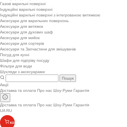
Газові варильні поверхні
Індукційні варильні поверхні
Індукційні варильні поверхні з інтегрованою витяжкою
Аксесуари для варильних поверхонь
Аксесуари для витяжок
Аксесуари для духових шаф
Аксесуари для мийок
Аксесуари для сортерів
Аксесуари та Запчастини для змішувачів
Посуд для кухні
Шафи для підігріву посуду
Фільтри для води
Шухляди з аксесуарами
Пошук
Акції
Доставка та оплата
Про нас
Шоу-Руми
Гарантія
Доставка та оплата
Про нас
Шоу-Руми
Гарантія
UA
RU
КОШИК
(
)