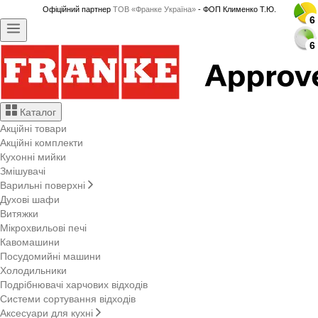
Офіційний партнер
ТОВ «Франке Україна»
- ФОП Клименко Т.Ю.
6
6
6
6
6
6
6
6
6
6
6
6
6
6
6
6
6
6
6
6
6
6
6
6
6
6
6
6
Каталог
Акційні товари
Акційні комплекти
Кухонні мийки
Змішувачі
Варильні поверхні
Духові шафи
Витяжки
Мікрохвильові печі
Кавомашини
Посудомийні машини
Холодильники
Подрібнювачі харчових відходів
Системи сортування відходів
Аксесуари для кухні