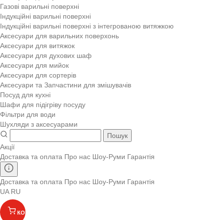
Газові варильні поверхні
Індукційні варильні поверхні
Індукційні варильні поверхні з інтегрованою витяжкою
Аксесуари для варильних поверхонь
Аксесуари для витяжок
Аксесуари для духових шаф
Аксесуари для мийок
Аксесуари для сортерів
Аксесуари та Запчастини для змішувачів
Посуд для кухні
Шафи для підігріву посуду
Фільтри для води
Шухляди з аксесуарами
Пошук
Акції
Доставка та оплата
Про нас
Шоу-Руми
Гарантія
Доставка та оплата
Про нас
Шоу-Руми
Гарантія
UA
RU
КОШИК
(
)