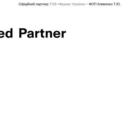
Офіційний партнер
ТОВ «Франке Україна»
- ФОП Клименко Т.Ю.