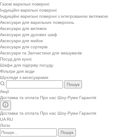
Газові варильні поверхні
Індукційні варильні поверхні
Індукційні варильні поверхні з інтегрованою витяжкою
Аксесуари для варильних поверхонь
Аксесуари для витяжок
Аксесуари для духових шаф
Аксесуари для мийок
Аксесуари для сортерів
Аксесуари та Запчастини для змішувачів
Посуд для кухні
Шафи для підігріву посуду
Фільтри для води
Шухляди з аксесуарами
Пошук
Акції
Доставка та оплата
Про нас
Шоу-Руми
Гарантія
Доставка та оплата
Про нас
Шоу-Руми
Гарантія
UA
RU
Логін
Пошук