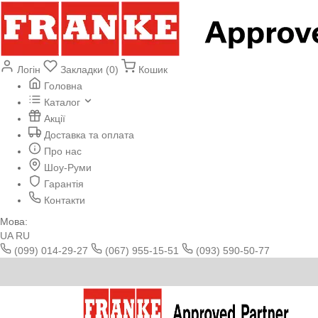
Логін
Закладки (0)
Кошик
Головна
Каталог
Акції
Доставка та оплата
Про нас
Шоу-Руми
Гарантія
Контакти
Мова:
UA
RU
(099) 014-29-27
(067) 955-15-51
(093) 590-50-77