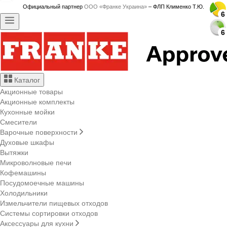
Официальный партнер
ООО «Франке Украина»
– ФЛП Клименко Т.Ю.
6
6
6
6
6
6
6
6
6
6
6
6
6
6
6
6
6
6
6
6
6
6
6
6
6
6
6
6
Каталог
Акционные товары
Акционные комплекты
Кухонные мойки
Смесители
Варочные поверхности
Духовые шкафы
Вытяжки
Микроволновые печи
Кофемашины
Посудомоечные машины
Холодильники
Измельчители пищевых отходов
Системы сортировки отходов
Аксессуары для кухни