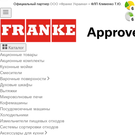
Официальный партнер
ООО «Франке Украина»
– ФЛП Клименко Т.Ю.
6
6
6
6
6
6
6
6
6
6
6
6
6
6
6
6
6
6
6
6
6
6
6
6
Каталог
Акционные товары
Акционные комплекты
Кухонные мойки
Смесители
Варочные поверхности
Духовые шкафы
Вытяжки
Микроволновые печи
Кофемашины
Посудомоечные машины
Холодильники
Измельчители пищевых отходов
Системы сортировки отходов
Аксессуары для кухни