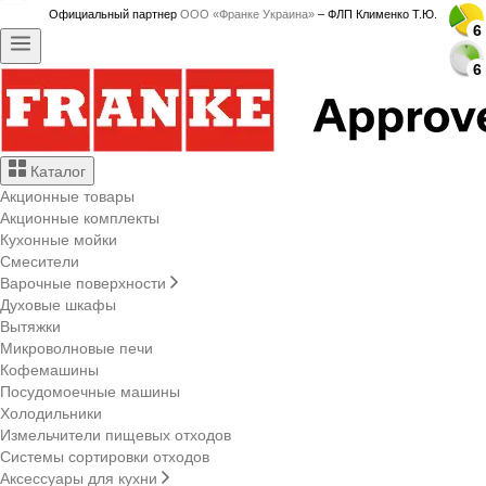
Официальный партнер
ООО «Франке Украина»
– ФЛП Клименко Т.Ю.
6
6
6
6
6
6
6
6
6
6
6
6
6
6
6
6
6
6
6
6
6
6
6
6
6
6
6
6
6
6
6
6
6
6
6
6
6
6
6
6
6
6
6
6
6
6
6
6
6
6
6
6
Каталог
Акционные товары
Акционные комплекты
Кухонные мойки
Смесители
Варочные поверхности
Духовые шкафы
Вытяжки
Микроволновые печи
Кофемашины
Посудомоечные машины
Холодильники
Измельчители пищевых отходов
Системы сортировки отходов
Аксессуары для кухни