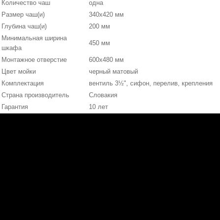
Количество чаш
одна
Размер чаш(и)
340х420 мм
Глубина чаш(и)
200 мм
Минимальная ширина
450 мм
шкафа
Монтажное отверстие
600х480 мм
Цвет мойки
черный матовый
Комплектация
вентиль 3½", сифон, перелив, крепления
Страна производитель
Словакия
Гарантия
10 лет