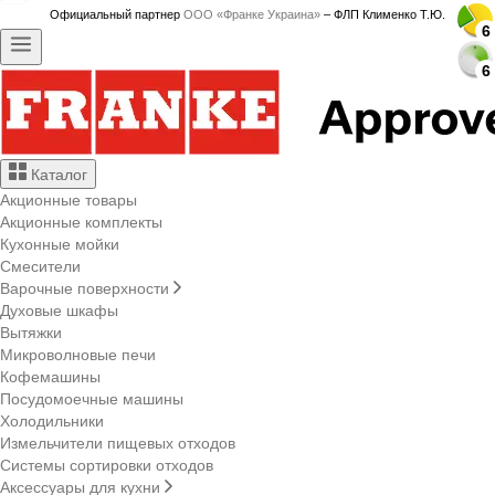
Официальный партнер
ООО «Франке Украина»
– ФЛП Клименко Т.Ю.
6
6
6
6
6
6
6
6
6
6
6
6
6
6
6
6
6
6
6
6
6
6
6
6
6
6
6
6
Каталог
Акционные товары
Акционные комплекты
Кухонные мойки
Смесители
Варочные поверхности
Духовые шкафы
Вытяжки
Микроволновые печи
Кофемашины
Посудомоечные машины
Холодильники
Измельчители пищевых отходов
Системы сортировки отходов
Аксессуары для кухни