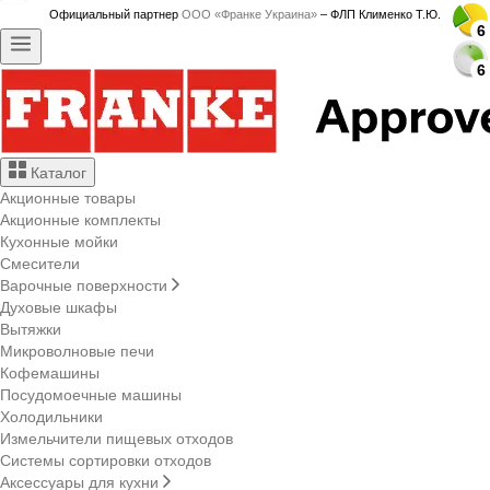
Официальный партнер
ООО «Франке Украина»
– ФЛП Клименко Т.Ю.
6
6
6
6
6
6
6
6
6
6
6
6
6
6
6
6
6
6
6
6
6
6
6
6
Каталог
Акционные товары
Акционные комплекты
Кухонные мойки
Смесители
Варочные поверхности
Духовые шкафы
Вытяжки
Микроволновые печи
Кофемашины
Посудомоечные машины
Холодильники
Измельчители пищевых отходов
Системы сортировки отходов
Аксессуары для кухни