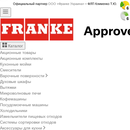
Официальный партнер
ООО «Франке Украина»
– ФЛП Клименко Т.Ю.
6
6
6
6
6
6
6
6
6
6
6
6
6
6
6
6
6
6
6
6
6
6
6
6
6
6
6
6
Каталог
Акционные товары
Акционные комплекты
Кухонные мойки
Смесители
Варочные поверхности
Духовые шкафы
Вытяжки
Микроволновые печи
Кофемашины
Посудомоечные машины
Холодильники
Измельчители пищевых отходов
Системы сортировки отходов
Аксессуары для кухни