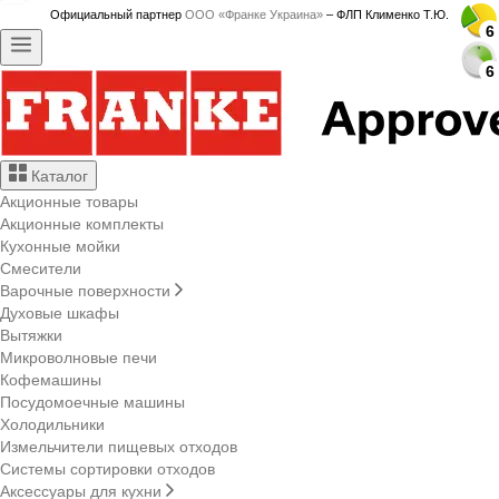
Официальный партнер
ООО «Франке Украина»
– ФЛП Клименко Т.Ю.
6
6
6
6
6
6
6
6
6
6
6
6
6
6
6
6
6
6
6
6
6
6
6
6
6
6
6
6
Каталог
Акционные товары
Акционные комплекты
Кухонные мойки
Смесители
Варочные поверхности
Духовые шкафы
Вытяжки
Микроволновые печи
Кофемашины
Посудомоечные машины
Холодильники
Измельчители пищевых отходов
Системы сортировки отходов
Аксессуары для кухни