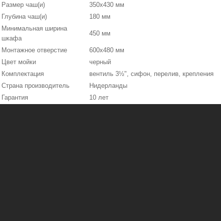
Размер чаш(и)
350x430 мм
Глубина чаш(и)
180 мм
Минимальная ширина
450 мм
шкафа
Монтажное отверстие
600х480 мм
Цвет мойки
черный
Комплектация
вентиль 3½", сифон, перелив, крепления
Страна производитель
Нидерланды
Гарантия
10 лет