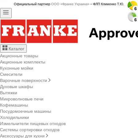
Официальный партнер
ООО «Франке Украина»
– ФЛП Клименко Т.Ю.
6
6
6
6
6
6
6
6
6
6
6
6
6
6
6
6
6
6
6
6
6
6
6
6
6
6
6
6
Каталог
Акционные товары
Акционные комплекты
Кухонные мойки
Смесители
Варочные поверхности
Духовые шкафы
Вытяжки
Микроволновые печи
Кофемашины
Посудомоечные машины
Холодильники
Измельчители пищевых отходов
Системы сортировки отходов
Аксессуары для кухни