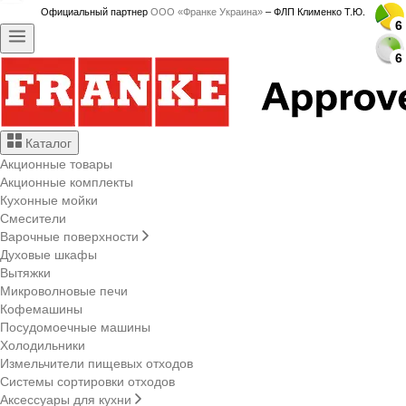
Официальный партнер
ООО «Франке Украина»
– ФЛП Клименко Т.Ю.
6
6
6
6
6
6
6
6
6
6
6
6
6
6
6
6
6
6
6
6
6
6
6
6
6
6
6
6
6
6
Каталог
Акционные товары
Акционные комплекты
Кухонные мойки
Смесители
Варочные поверхности
Духовые шкафы
Вытяжки
Микроволновые печи
Кофемашины
Посудомоечные машины
Холодильники
Измельчители пищевых отходов
Системы сортировки отходов
Аксессуары для кухни