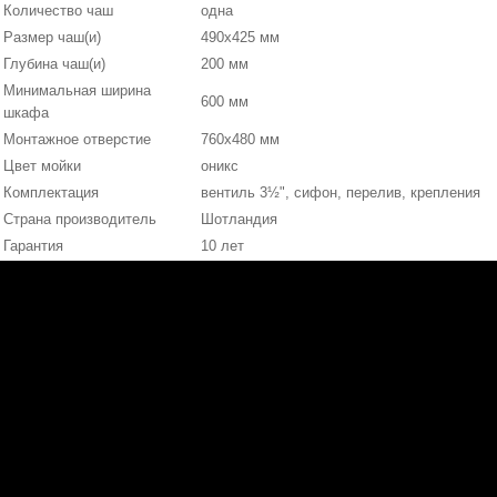
Количество чаш
одна
Размер чаш(и)
490х425 мм
Глубина чаш(и)
200 мм
Минимальная ширина
600 мм
шкафа
Монтажное отверстие
760х480 мм
Цвет мойки
оникс
Комплектация
вентиль 3½", сифон, перелив, крепления
Страна производитель
Шотландия
Гарантия
10 лет