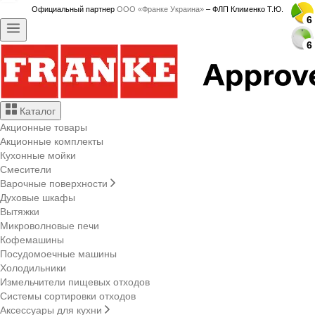
Официальный партнер
ООО «Франке Украина»
– ФЛП Клименко Т.Ю.
6
6
6
6
6
6
6
6
6
6
6
6
6
6
6
6
6
6
6
6
6
6
6
6
6
6
6
6
Каталог
Акционные товары
Акционные комплекты
Кухонные мойки
Смесители
Варочные поверхности
Духовые шкафы
Вытяжки
Микроволновые печи
Кофемашины
Посудомоечные машины
Холодильники
Измельчители пищевых отходов
Системы сортировки отходов
Аксессуары для кухни