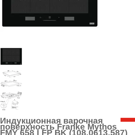
Индукционная варочная
поверхность Franke Mythos
FMY 658 I FP BK (108.0613.587)