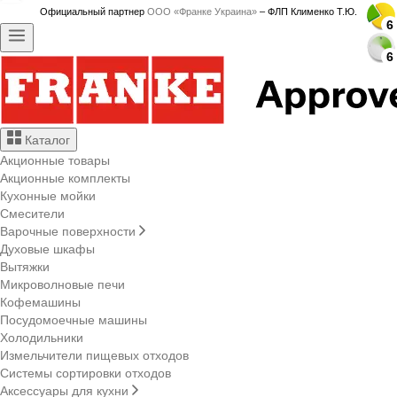
Официальный партнер
ООО «Франке Украина»
– ФЛП Клименко Т.Ю.
6
6
6
6
6
6
6
6
6
6
6
6
6
6
6
6
6
6
6
6
6
6
6
6
6
6
6
6
Каталог
Акционные товары
Акционные комплекты
Кухонные мойки
Смесители
Варочные поверхности
Духовые шкафы
Вытяжки
Микроволновые печи
Кофемашины
Посудомоечные машины
Холодильники
Измельчители пищевых отходов
Системы сортировки отходов
Аксессуары для кухни