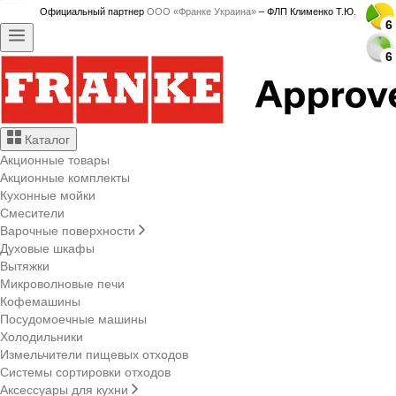
Официальный партнер
ООО «Франке Украина»
– ФЛП Клименко Т.Ю.
6
6
6
6
6
6
6
6
6
6
6
6
6
6
6
6
6
6
6
6
6
6
6
6
Каталог
Акционные товары
Акционные комплекты
Кухонные мойки
Смесители
Варочные поверхности
Духовые шкафы
Вытяжки
Микроволновые печи
Кофемашины
Посудомоечные машины
Холодильники
Измельчители пищевых отходов
Системы сортировки отходов
Аксессуары для кухни