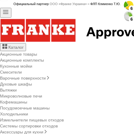
Официальный партнер
ООО «Франке Украина»
– ФЛП Клименко Т.Ю.
6
6
6
6
6
6
6
6
6
6
6
6
6
6
6
6
6
6
6
6
6
6
6
6
6
6
6
6
Каталог
Акционные товары
Акционные комплекты
Кухонные мойки
Смесители
Варочные поверхности
Духовые шкафы
Вытяжки
Микроволновые печи
Кофемашины
Посудомоечные машины
Холодильники
Измельчители пищевых отходов
Системы сортировки отходов
Аксессуары для кухни