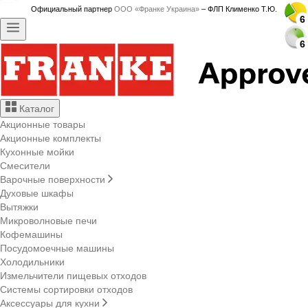
Официальный партнер
ООО «Франке Украина»
– ФЛП Клименко Т.Ю.
6
6
6
6
6
6
6
6
6
6
6
6
6
6
6
6
6
6
6
6
6
6
6
6
6
6
6
6
6
6
Каталог
Акционные товары
Акционные комплекты
Кухонные мойки
Смесители
Варочные поверхности
Духовые шкафы
Вытяжки
Микроволновые печи
Кофемашины
Посудомоечные машины
Холодильники
Измельчители пищевых отходов
Системы сортировки отходов
Аксессуары для кухни