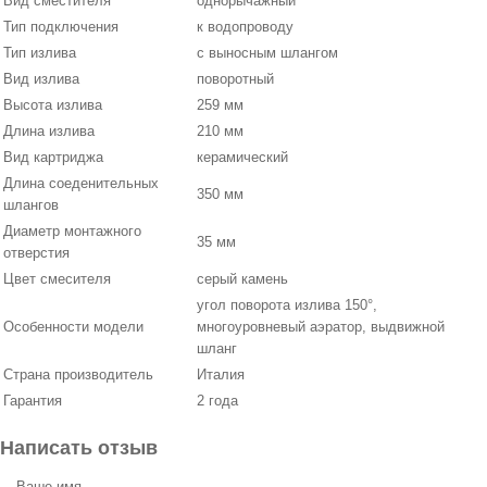
Вид сместителя
однорычажный
Тип подключения
к водопроводу
Тип излива
с выносным шлангом
Вид излива
поворотный
Высота излива
259 мм
Длина излива
210 мм
Вид картриджа
керамический
Длина соеденительных
350 мм
шлангов
Диаметр монтажного
35 мм
отверстия
Цвет смесителя
серый камень
угол поворота излива 150°,
Особенности модели
многоуровневый аэратор, выдвижной
шланг
Страна производитель
Италия
Гарантия
2 года
Написать отзыв
Ваше имя