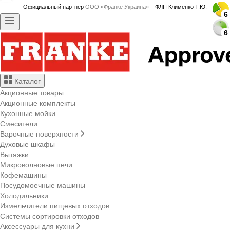
Официальный партнер
ООО «Франке Украина»
– ФЛП Клименко Т.Ю.
6
6
6
6
6
6
6
6
6
6
6
6
6
6
6
6
6
6
6
6
6
6
6
6
6
6
6
6
Каталог
Акционные товары
Акционные комплекты
Кухонные мойки
Смесители
Варочные поверхности
Духовые шкафы
Вытяжки
Микроволновые печи
Кофемашины
Посудомоечные машины
Холодильники
Измельчители пищевых отходов
Системы сортировки отходов
Аксессуары для кухни