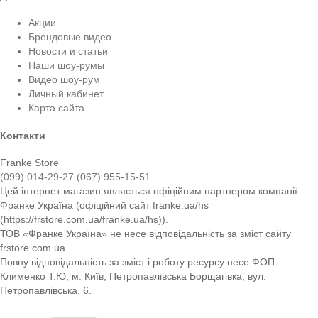
Акции
Брендовые видео
Новости и статьи
Наши шоу-румы
Видео шоу-рум
Личный кабинет
Карта сайта
Контакти
Franke Store
(099) 014-29-27
(067) 955-15-51
Цей інтернет магазин являється офіційним партнером компанії
Франке Україна (офіційний сайт franke.ua/hs
(https://frstore.com.ua/franke.ua/hs)).
ТОВ «Франке Україна» не несе відповідальність за зміст сайту
frstore.com.ua.
Повну відповідальність за зміст і роботу ресурсу несе ФОП
Клименко Т.Ю, м. Київ, Петропавлівська Борщагівка, вул.
Петропавлівська, 6.