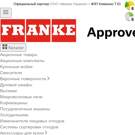
Официальный партнер
ООО «Франке Украина»
– ФЛП Клименко Т.Ю.
6
6
6
6
6
6
6
6
6
6
6
6
6
6
6
6
6
6
6
6
6
6
6
6
6
6
6
6
Каталог
Акционные товары
Акционные комплекты
Кухонные мойки
Смесители
Варочные поверхности
Духовые шкафы
Вытяжки
Микроволновые печи
Кофемашины
Посудомоечные машины
Холодильники
Измельчители пищевых отходов
Системы сортировки отходов
Аксессуары для кухни