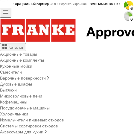
Официальный партнер
ООО «Франке Украина»
– ФЛП Клименко Т.Ю.
6
6
6
6
6
6
6
6
6
6
6
6
6
6
6
6
6
6
6
6
6
6
6
6
6
6
6
6
Каталог
Акционные товары
Акционные комплекты
Кухонные мойки
Смесители
Варочные поверхности
Духовые шкафы
Вытяжки
Микроволновые печи
Кофемашины
Посудомоечные машины
Холодильники
Измельчители пищевых отходов
Системы сортировки отходов
Аксессуары для кухни