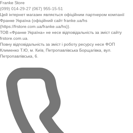
Franke Store
(099) 014-29-27
(067) 955-15-51
Цей інтернет магазин являється офіційним партнером компанії
Франке Україна (офіційний сайт franke.ua/hs
(https://frstore.com.ua/franke.ua/hs)).
ТОВ «Франке Україна» не несе відповідальність за зміст сайту
frstore.com.ua.
Повну відповідальність за зміст і роботу ресурсу несе ФОП
Клименко Т.Ю, м. Київ, Петропавлівська Борщагівка, вул.
Петропавлівська, 6.