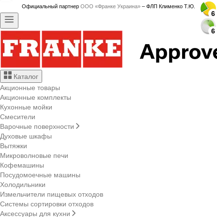
Официальный партнер
ООО «Франке Украина»
– ФЛП Клименко Т.Ю.
6
6
6
6
6
6
6
6
6
6
6
6
6
6
6
6
6
6
6
6
6
6
6
6
6
6
6
6
Каталог
Акционные товары
Акционные комплекты
Кухонные мойки
Смесители
Варочные поверхности
Духовые шкафы
Вытяжки
Микроволновые печи
Кофемашины
Посудомоечные машины
Холодильники
Измельчители пищевых отходов
Системы сортировки отходов
Аксессуары для кухни