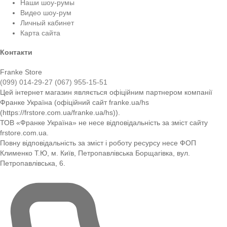
Наши шоу-румы
Видео шоу-рум
Личный кабинет
Карта сайта
Контакти
Franke Store
(099) 014-29-27
(067) 955-15-51
Цей інтернет магазин являється офіційним партнером компанії
Франке Україна (офіційний сайт franke.ua/hs
(https://frstore.com.ua/franke.ua/hs)).
ТОВ «Франке Україна» не несе відповідальність за зміст сайту
frstore.com.ua.
Повну відповідальність за зміст і роботу ресурсу несе ФОП
Клименко Т.Ю, м. Київ, Петропавлівська Борщагівка, вул.
Петропавлівська, 6.