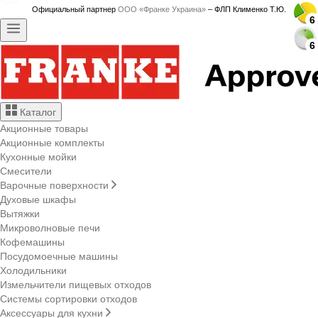
Официальный партнер
ООО «Франке Украина»
– ФЛП Клименко Т.Ю.
6
6
6
6
6
6
6
6
6
6
6
6
6
6
6
6
6
6
6
6
6
6
6
6
6
6
6
6
Каталог
Акционные товары
Акционные комплекты
Кухонные мойки
Смесители
Варочные поверхности
Духовые шкафы
Вытяжки
Микроволновые печи
Кофемашины
Посудомоечные машины
Холодильники
Измельчители пищевых отходов
Системы сортировки отходов
Аксессуары для кухни