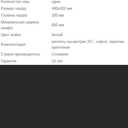
Количество чаш
одна
Размер чаш(и)
440х432 мм
Глубина чаш(и)
200 мм
Минимальная ширина
600 мм
шкафа
Цвет мойки
белый
вентиль-эксцентрик 3½", сифон, перелив,
Комплектация
крепления
Страна производитель
Словакия
Гарантия
10 лет