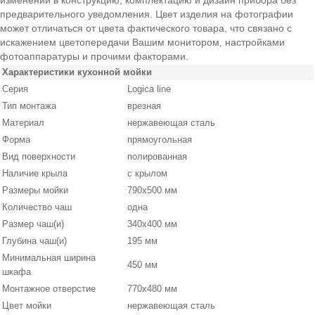
изменений в конструкцию, комплектацию и дизайн прибора без
предварительного уведомления. Цвет изделия на фотографии
может отличаться от цвета фактического товара, что связано с
искажением цветопередачи Вашим монитором, настройками
фотоаппаратуры и прочими факторами.
Характеристики кухонной мойки
Серия
Logica line
Тип монтажа
врезная
Материал
нержавеющая сталь
Форма
прямоугольная
Вид поверхности
полированная
Наличие крыла
с крылом
Размеры мойки
790х500 мм
Количество чаш
одна
Размер чаш(и)
340х400 мм
Глубина чаш(и)
195 мм
Минимальная ширина
450 мм
шкафа
Монтажное отверстие
770х480 мм
Цвет мойки
нержавеющая сталь