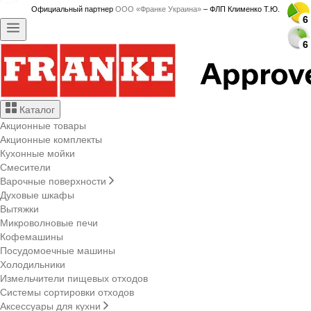
Официальный партнер
ООО «Франке Украина»
– ФЛП Клименко Т.Ю.
6
6
6
6
6
6
6
6
6
6
6
6
6
6
6
6
6
6
6
6
6
6
6
6
6
6
6
6
6
6
Каталог
Акционные товары
Акционные комплекты
Кухонные мойки
Смесители
Варочные поверхности
Духовые шкафы
Вытяжки
Микроволновые печи
Кофемашины
Посудомоечные машины
Холодильники
Измельчители пищевых отходов
Системы сортировки отходов
Аксессуары для кухни