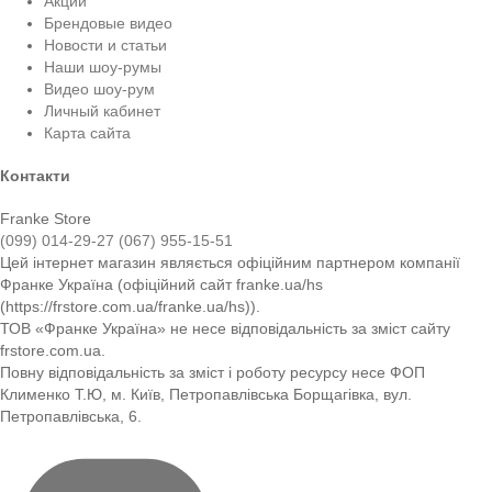
Акции
Брендовые видео
Новости и статьи
Наши шоу-румы
Видео шоу-рум
Личный кабинет
Карта сайта
Контакти
Franke Store
(099) 014-29-27
(067) 955-15-51
Цей інтернет магазин являється офіційним партнером компанії
Франке Україна (офіційний сайт franke.ua/hs
(https://frstore.com.ua/franke.ua/hs)).
ТОВ «Франке Україна» не несе відповідальність за зміст сайту
frstore.com.ua.
Повну відповідальність за зміст і роботу ресурсу несе ФОП
Клименко Т.Ю, м. Київ, Петропавлівська Борщагівка, вул.
Петропавлівська, 6.