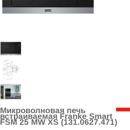
Микроволновая печь
встраиваемая Franke Smart
FSM 25 MW XS (131.0627.471)