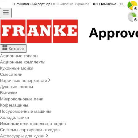
Официальный партнер
ООО «Франке Украина»
– ФЛП Клименко Т.Ю.
6
6
6
6
6
6
6
6
6
6
6
6
6
6
6
6
6
6
6
6
6
6
6
6
6
6
6
6
Каталог
Акционные товары
Акционные комплекты
Кухонные мойки
Смесители
Варочные поверхности
Духовые шкафы
Вытяжки
Микроволновые печи
Кофемашины
Посудомоечные машины
Холодильники
Измельчители пищевых отходов
Системы сортировки отходов
Аксессуары для кухни