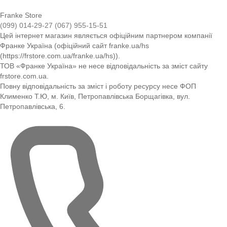
Franke Store
(099) 014-29-27
(067) 955-15-51
Цей інтернет магазин являється офіційним партнером компанії
Франке Україна (офіційний сайт franke.ua/hs
(https://frstore.com.ua/franke.ua/hs)).
ТОВ «Франке Україна» не несе відповідальність за зміст сайту
frstore.com.ua.
Повну відповідальність за зміст і роботу ресурсу несе ФОП
Клименко Т.Ю, м. Київ, Петропавлівська Борщагівка, вул.
Петропавлівська, 6.