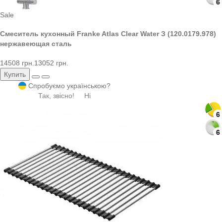
6
Sale
Смеситель кухонный Franke Atlas Clear Water З (120.0179.978)
нержавеющая сталь
14508 грн.
13052 грн.
Купить
Спробуємо українською?
Так, звісно!
Ні
6
6