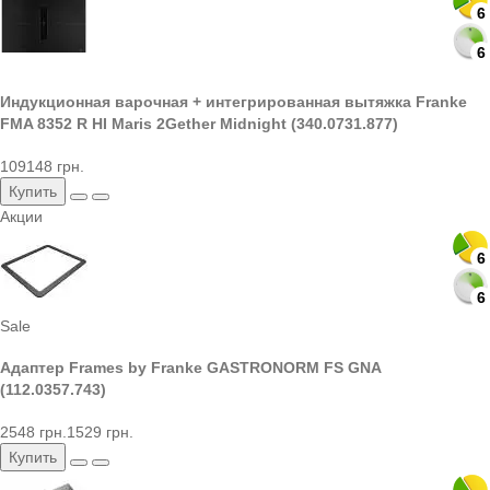
6
6
Индукционная варочная + интегрированная вытяжка Franke
FMA 8352 R HI Maris 2Gether Midnight (340.0731.877)
109148 грн.
Купить
Акции
6
6
6
6
Sale
Адаптер Frames by Franke GASTRONORM FS GNA
(112.0357.743)
2548 грн.
1529 грн.
Купить