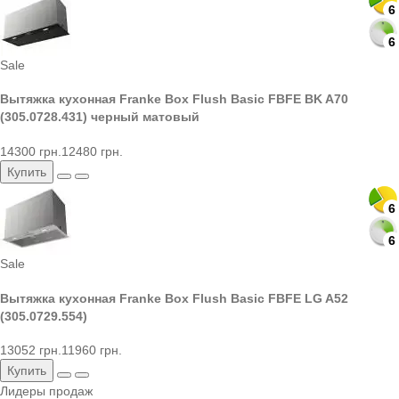
6
6
6
6
Sale
Вытяжка кухонная Franke Box Flush Basic FBFE BK A70
(305.0728.431) черный матовый
14300 грн.
12480 грн.
Купить
6
6
6
6
Sale
Вытяжка кухонная Franke Box Flush Basic FBFE LG A52
(305.0729.554)
13052 грн.
11960 грн.
Купить
Лидеры продаж