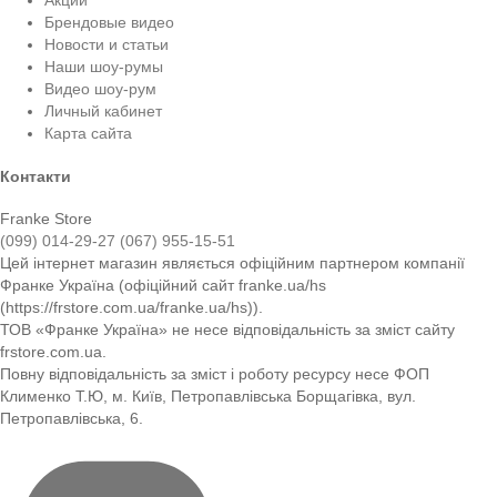
Брендовые видео
Новости и статьи
Наши шоу-румы
Видео шоу-рум
Личный кабинет
Карта сайта
Контакти
Franke Store
(099) 014-29-27
(067) 955-15-51
Цей інтернет магазин являється офіційним партнером компанії
Франке Україна (офіційний сайт franke.ua/hs
(https://frstore.com.ua/franke.ua/hs)).
ТОВ «Франке Україна» не несе відповідальність за зміст сайту
frstore.com.ua.
Повну відповідальність за зміст і роботу ресурсу несе ФОП
Клименко Т.Ю, м. Київ, Петропавлівська Борщагівка, вул.
Петропавлівська, 6.