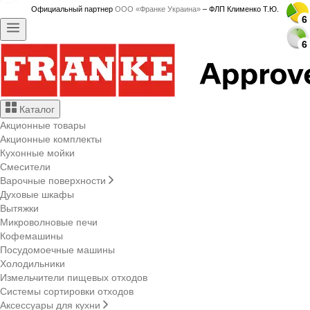
Официальный партнер
ООО «Франке Украина»
– ФЛП Клименко Т.Ю.
6
6
6
6
6
6
6
6
6
6
6
6
6
6
6
6
6
6
6
6
6
6
6
6
6
6
6
6
Каталог
Акционные товары
Акционные комплекты
Кухонные мойки
Смесители
Варочные поверхности
Духовые шкафы
Вытяжки
Микроволновые печи
Кофемашины
Посудомоечные машины
Холодильники
Измельчители пищевых отходов
Системы сортировки отходов
Аксессуары для кухни