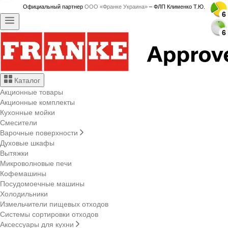
Официальный партнер
ООО «Франке Украина»
– ФЛП Клименко Т.Ю.
6
6
6
6
6
6
6
6
6
6
6
6
6
6
6
6
6
6
6
6
6
6
6
6
6
6
6
6
Каталог
Акционные товары
Акционные комплекты
Кухонные мойки
Смесители
Варочные поверхности
Духовые шкафы
Вытяжки
Микроволновые печи
Кофемашины
Посудомоечные машины
Холодильники
Измельчители пищевых отходов
Системы сортировки отходов
Аксессуары для кухни