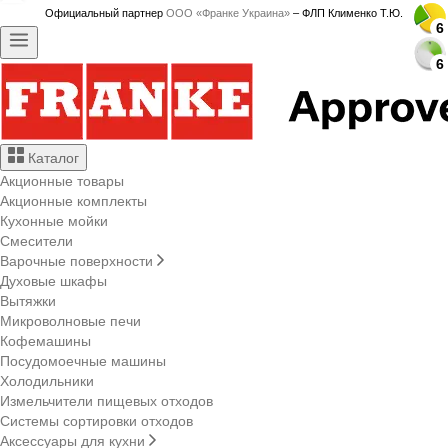
Официальный партнер
ООО «Франке Украина»
– ФЛП Клименко Т.Ю.
6
6
6
6
6
6
6
6
6
6
6
6
6
6
6
6
6
6
6
6
6
6
6
6
6
6
6
6
Каталог
Акционные товары
Акционные комплекты
Кухонные мойки
Смесители
Варочные поверхности
Духовые шкафы
Вытяжки
Микроволновые печи
Кофемашины
Посудомоечные машины
Холодильники
Измельчители пищевых отходов
Системы сортировки отходов
Аксессуары для кухни