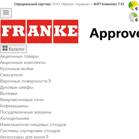
Официальный партнер
ООО «Франке Украина»
– ФЛП Клименко Т.Ю.
6
6
6
6
6
6
6
6
6
6
6
6
6
6
6
6
6
6
6
6
6
6
6
6
Каталог
Акционные товары
Акционные комплекты
Кухонные мойки
Смесители
Варочные поверхности
Духовые шкафы
Вытяжки
Микроволновые печи
Кофемашины
Посудомоечные машины
Холодильники
Измельчители пищевых отходов
Системы сортировки отходов
Аксессуары для кухни