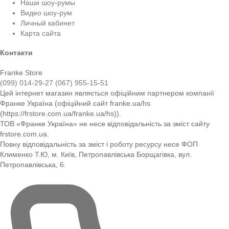
Наши шоу-румы
Видео шоу-рум
Личный кабинет
Карта сайта
Контакти
Franke Store
(099) 014-29-27
(067) 955-15-51
Цей інтернет магазин являється офіційним партнером компанії
Франке Україна (офіційний сайт franke.ua/hs
(https://frstore.com.ua/franke.ua/hs)).
ТОВ «Франке Україна» не несе відповідальність за зміст сайту
frstore.com.ua.
Повну відповідальність за зміст і роботу ресурсу несе ФОП
Клименко Т.Ю, м. Київ, Петропавлівська Борщагівка, вул.
Петропавлівська, 6.