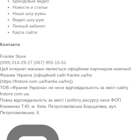
Брендовые видео
Новости и статьи
Наши шоу-румы
Видео шоу-рум
Личный кабинет
Карта сайта
Контакти
Franke Store
(099) 014-29-27
(067) 955-15-51
Цей інтернет магазин являється офіційним партнером компанії
Франке Україна (офіційний сайт franke.ua/hs
(https://frstore.com.ua/franke.ua/hs)).
ТОВ «Франке Україна» не несе відповідальність за зміст сайту
frstore.com.ua.
Повну відповідальність за зміст і роботу ресурсу несе ФОП
Клименко Т.Ю, м. Київ, Петропавлівська Борщагівка, вул.
Петропавлівська, 6.